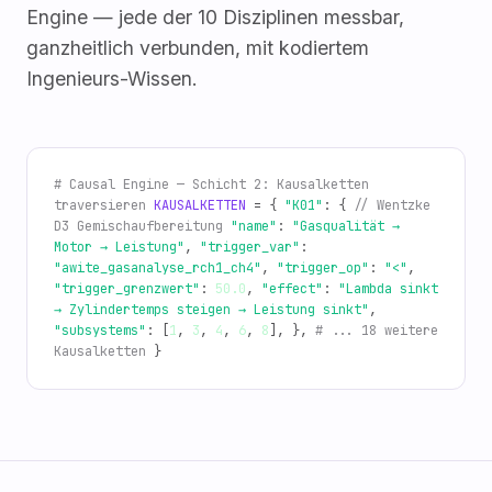
Engine — jede der 10 Disziplinen messbar,
ganzheitlich verbunden, mit kodiertem
Ingenieurs-Wissen.
# Causal Engine — Schicht 2: Kausalketten
traversieren
KAUSALKETTEN
= {
"K01"
: {
// Wentzke
D3 Gemischaufbereitung
"name"
:
"Gasqualität →
Motor → Leistung"
,
"trigger_var"
:
"awite_gasanalyse_rch1_ch4"
,
"trigger_op"
:
"<"
,
"trigger_grenzwert"
:
50.0
,
"effect"
:
"Lambda sinkt
→ Zylindertemps steigen → Leistung sinkt"
,
"subsystems"
: [
1
,
3
,
4
,
6
,
8
], },
# ... 18 weitere
Kausalketten
}